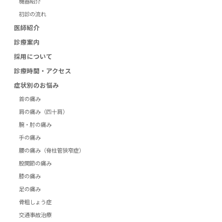
機器紹介
初診の流れ
医師紹介
診療案内
採用について
診療時間・アクセス
症状別のお悩み
首の痛み
肩の痛み（四十肩）
腕・肘の痛み
手の痛み
腰の痛み（脊柱管狭窄症）
股関節の痛み
膝の痛み
足の痛み
骨粗しょう症
交通事故治療