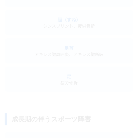
脛（すね）
シンスプリント、疲労骨折
足首
アキレス腱周囲炎、アキレス腱断裂
足
疲労骨折
成長期の伴うスポーツ障害