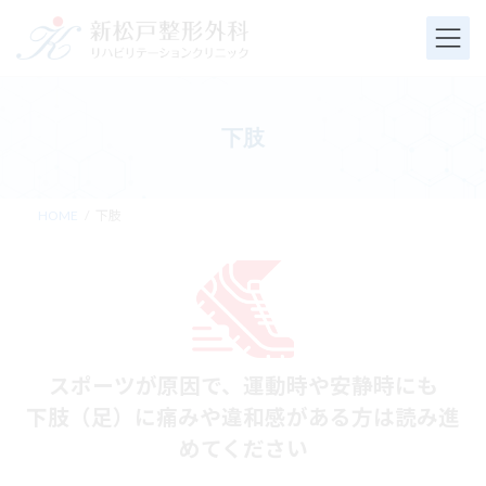
コ
ナ
ン
ビ
テ
ゲ
ン
ー
ツ
シ
へ
ョ
下肢
ス
ン
キ
に
ッ
移
プ
動
HOME
下肢
スポーツが原因で、運動時や安静時にも
下肢（足）に痛みや違和感がある方は読み進
めてください