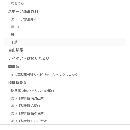
むちうち
スポーツ整形外科
スポーツ整形外科
肩・肘
腰
下肢
自由診療
デイケア・訪問リハビリ
関連院
柏の葉整形外科リハビリテーションクリニック
提携整骨院
脳梗塞Labo マヒリハ 柏の葉店
あさば整骨院 南流山店
あさば整骨院 八潮店
あさば整骨院 柏の葉店
あさば整骨院 江戸川台店