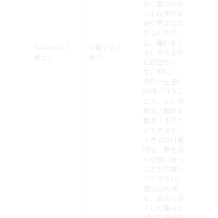
は、重力によ
って血液や体
液が患部にた
まるのを防
ぎ、腫れをさ
Elevation（
患部を高く
らに抑えるの
挙上）
保つ
に役立ちま
す。 特に、
冷却や圧迫と
同時に行うこ
とで、より効
果的に腫れを
管理すること
ができます。
できるだけ長
時間、膝を高
い位置に保つ
ことを意識し
てください。
夜間も同様
に、足元を高
くして寝るな
どの工夫が有