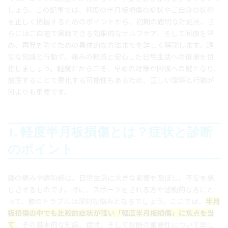
しょう。この記事では、軽度の半月板損傷の症状やご自身の状態
を正しく把握するためのポイントから、初期の適切な対処法、さ
らにはご自宅で実践できる効果的なセルフケア、そして回復を早
め、再発を防ぐための具体的な方法までを詳しく解説します。適
切な知識と行動で、痛みの軽減と安心した日常生活への復帰を目
指しましょう。軽度だからこそ、早めの対策が回復への鍵となり、
放置することで悪化する可能性もあるため、正しい理解と行動が
何よりも重要です。
1. 軽度半月板損傷とは？症状と診断
のポイント
膝の痛みや違和感は、日常生活に大きな影響を及ぼし、不安を感
じさせるものです。特に、スポーツをされる方や活動的な方にと
って、膝のトラブルは深刻な悩みとなるでしょう。ここでは、
半月
板損傷の中でも比較的症状が軽い「軽度半月板損傷」に焦点を当
て
、その基本的な知識、症状、そして診断の重要性について詳し