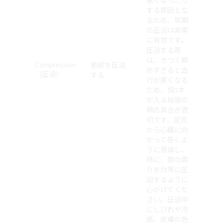
悪くなったり
する原因とな
るため、早期
の圧迫は非常
に有効です。
圧迫する際
は、きつく締
Compression
患部を圧迫
めすぎると血
（圧迫）
する
行が悪くなる
ため、指1本
が入る程度の
締め具合が適
切です。足先
から心臓に向
かって巻くよ
うに意識し、
特に、膝の周
りを均等に圧
迫するように
心がけてくだ
さい。圧迫中
にしびれや冷
感、皮膚の色