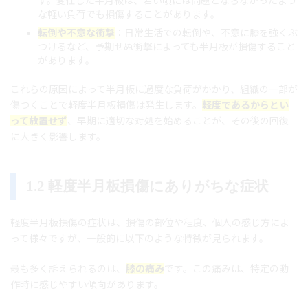
す。変性した半月板は、若い頃には問題とならなかったよう
な軽い負荷でも損傷することがあります。
転倒や不意な衝撃
：日常生活での転倒や、不意に膝を強くぶ
つけるなど、予期せぬ衝撃によっても半月板が損傷すること
があります。
これらの原因によって半月板に過度な負荷がかかり、組織の一部が
傷つくことで軽度半月板損傷は発生します。
軽度であるからとい
って放置せず
、早期に適切な対処を始めることが、その後の回復
に大きく影響します。
1.2 軽度半月板損傷にありがちな症状
軽度半月板損傷の症状は、損傷の部位や程度、個人の感じ方によ
って様々ですが、一般的に以下のような特徴が見られます。
最も多く訴えられるのは、
膝の痛み
です。この痛みは、特定の動
作時に感じやすい傾向があります。