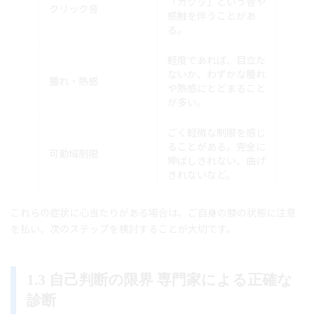
「カクッ」という音や
クリック音
感触を伴うことがあ
る。
軽度であれば、目立た
ないか、わずかな腫れ
腫れ・熱感
や熱感にとどまること
が多い。
ごく軽微な制限を感じ
ることがある。完全に
可動域制限
伸ばしきれない、曲げ
きれないなど。
これらの症状に心当たりがある場合は、ご自身の膝の状態に注意
を払い、次のステップを検討することが大切です。
1.3 自己判断の限界 専門家による正確な
診断