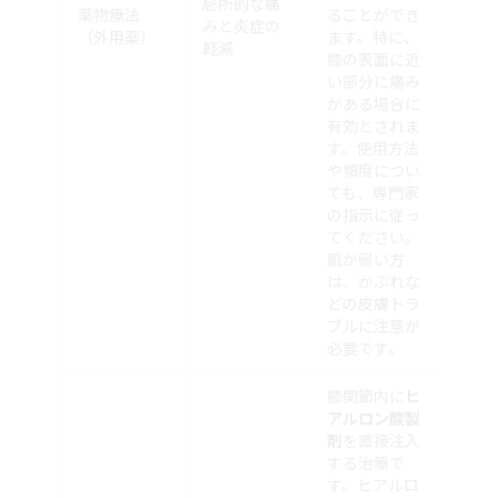
局所的な痛
薬物療法
ることができ
みと炎症の
（外用薬）
ます。特に、
軽減
膝の表面に近
い部分に痛み
がある場合に
有効とされま
す。使用方法
や頻度につい
ても、専門家
の指示に従っ
てください。
肌が弱い方
は、かぶれな
どの皮膚トラ
ブルに注意が
必要です。
膝関節内に
ヒ
アルロン酸製
剤
を直接注入
する治療で
す。ヒアルロ