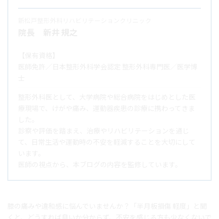
時
:
新松戸整形外科リハビリテーションクリニック
院長 新井 規之
【保有資格】
医師免許／日本整形外科学会認定 整形外科専門医／医学博
士
整形外科医として、大学病院や総合病院をはじめとした医
療現場で、けがや痛み、運動器疾患の診療に携わってきま
した。
診察や評価を踏まえ、治療やリハビリテーションを通じ
て、日常生活や運動時の不安を軽減することを大切にして
います。
医師の視点から、本ブログの内容を監修しています。
膝の痛みや違和感に悩んでいませんか？「半月板損傷 軽度」と聞
くと、どうすれば良いか分からず、不安を感じる方も少なくないで