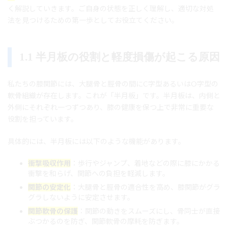
く解説していきます。ご自身の状態を正しく理解し、適切な対処
法を見つけるための第一歩としてお役立てください。
1.1 半月板の役割と軽度損傷が起こる原因
私たちの膝関節には、大腿骨と脛骨の間にC字型あるいはO字型の
軟骨組織が存在します。これが「半月板」です。半月板は、内側と
外側にそれぞれ一つずつあり、膝の健康を保つ上で非常に重要な
役割を担っています。
具体的には、半月板には以下のような機能があります。
衝撃吸収作用
：歩行やジャンプ、着地などの際に膝にかかる
衝撃を和らげ、関節への負担を軽減します。
関節の安定化
：大腿骨と脛骨の適合性を高め、膝関節がグラ
グラしないように安定させます。
関節軟骨の保護
：関節の動きをスムーズにし、骨同士が直接
ぶつかるのを防ぎ、関節軟骨の摩耗を防ぎます。