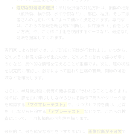
適切な対処法の選択
：半月板損傷の対処方針は、損傷の種類
（縦断裂、横断裂、水平断裂など）、部位、程度、そして患
者さんの活動レベルによって細かく決定されます。専門家
は、これらの情報を総合的に判断し、保存療法（手術をしな
い方法）や、ごく稀に手術を検討するケースなど、最適な対
処法を提案してくれます。
専門家による診断では、まず詳細な問診が行われます。いつから、
どのような状況で痛みが出たのか、どのような動作で痛みが増す
のかなど、具体的な情報を伝えることが重要です。次に、膝の状態
を視覚的に確認し、触診によって腫れや圧痛の有無、関節の可動
域などを確認します。
さらに、半月板損傷に特有の徒手検査が行われることもあります。
例えば、膝を曲げ伸ばししながらひねる動作で痛みやクリック音
を確認する
「マクマレーテスト」
や、うつ伏せで膝を曲げ、足首
を回しながら圧迫する
「アプレーテスト」
などです。これらの検
査によって、半月板損傷の可能性を探ります。
最終的に、最も確実な診断を下すためには、
画像診断が不可欠
で