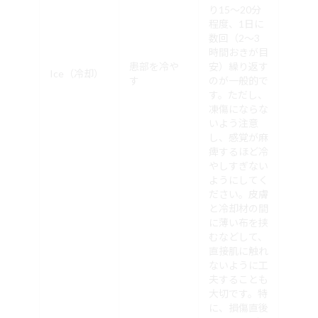
り15～20分
程度、1日に
数回（2～3
時間おきが目
患部を冷や
安）繰り返す
Ice（冷却）
す
のが一般的で
す。ただし、
凍傷にならな
いよう注意
し、感覚が麻
痺するほど冷
やしすぎない
ようにしてく
ださい。皮膚
と冷却材の間
に薄い布を挟
むなどして、
直接肌に触れ
ないように工
夫することも
大切です。特
に、損傷直後