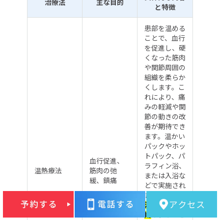
治療法
主な目的
と特徴
患部を温める
ことで、血行
を促進し、硬
くなった筋肉
や関節周囲の
組織を柔らか
くします。こ
れにより、痛
みの軽減や関
節の動きの改
善が期待でき
ます。温かい
パックやホッ
トパック、パ
血行促進、
ラフィン浴、
温熱療法
筋肉の弛
または入浴な
緩、鎮痛
どで実施され
ます。
炎症が
治まった慢性
期
や、リハビ