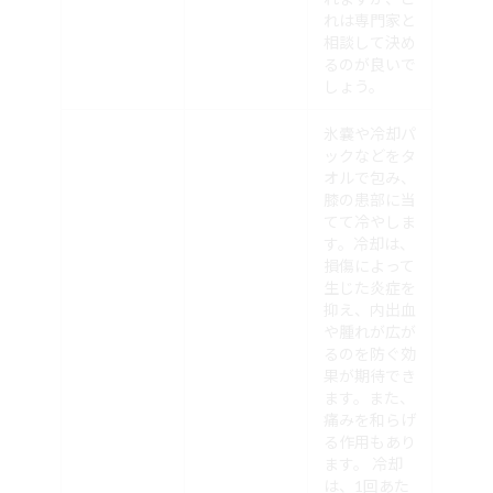
れは専門家と
相談して決め
るのが良いで
しょう。
氷嚢や冷却パ
ックなどをタ
オルで包み、
膝の患部に当
てて冷やしま
す。冷却は、
損傷によって
生じた炎症を
抑え、内出血
や腫れが広が
るのを防ぐ効
果が期待でき
ます。また、
痛みを和らげ
る作用もあり
ます。 冷却
は、1回あた