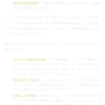
関節液の循環補助
：関節液を関節全体に行き渡らせ、栄養供
給や老廃物排出を助けます。
このような重要な役割を持つ半月板が、何らかのきっかけで損傷
してしまうのが半月板損傷です。軽度半月板損傷は、その名の通
り、半月板の損傷が部分的なものであったり、断裂の程度が小さか
ったりする場合を指します。
軽度半月板損傷が起こる主な原因としては、以下のようなものが
挙げられます。
スポーツ活動中の外傷
：急な方向転換、ジャンプの着地、タ
ックルなどの接触プレーで膝をひねったり、強い衝撃を受け
たりすることが原因となります。特に、サッカー、バスケッ
トボール、スキーなどで多く見られます。
日常生活での動作
：しゃがみ込む、立ち上がる、膝を深く曲
げる、ひねるなどの動作を繰り返すことで、半月板に負担が
かかり損傷につながることがあります。
加齢による変性
：年齢を重ねるにつれて半月板の弾力性が低
下し、些細な衝撃や動作でも損傷しやすくなることがありま