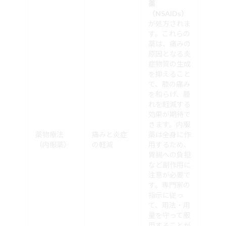
薬
（NSAIDs）
が処方されま
す。これらの
薬は、痛みの
原因となる炎
症物質の生成
を抑えること
で、膝の痛み
を和らげ、腫
れを軽減する
効果が期待で
きます。内服
薬物療法
痛みと炎症
薬は全身に作
（内服薬）
の軽減
用するため、
胃腸への負担
など副作用に
注意が必要で
す。専門家の
指示に従っ
て、用法・用
量を守って服
用することが