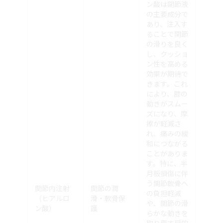
ン酸は関節液
の主要成分で
あり、注入す
ることで関節
の滑りを良く
し、クッショ
ン性を高める
効果が期待で
きます。これ
により、膝の
動きがスムー
ズになり、摩
擦が軽減さ
れ、痛みの緩
和につながる
ことがありま
す。特に、半
月板損傷に伴
う関節軟骨へ
関節内注射
関節の潤
の負担軽減
（ヒアルロ
滑・軟骨保
や、関節の滑
ン酸）
護
らかな動きを