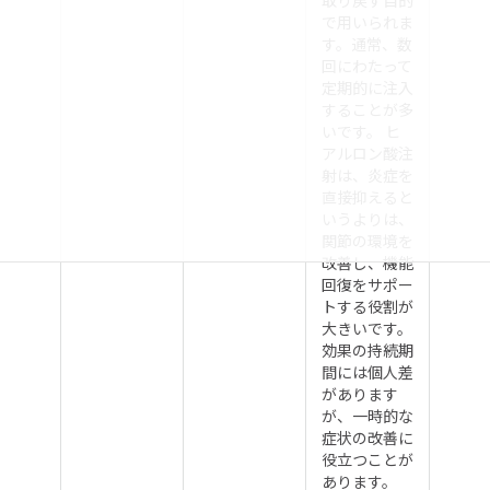
取り戻す目的
で用いられま
す。通常、数
回にわたって
定期的に注入
することが多
いです。 ヒ
アルロン酸注
射は、炎症を
直接抑えると
いうよりは、
関節の環境を
改善し、機能
回復をサポー
トする役割が
大きいです。
効果の持続期
間には個人差
があります
が、一時的な
症状の改善に
役立つことが
あります。