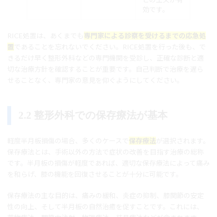
効です。
RICE処置は、あくまでも
専門家による診察を受けるまでの応急処
置
であることを忘れないでください。RICE処置を行った後も、で
きるだけ早く整形外科などの専門機関を受診し、正確な診断と適
切な治療方針を確認することが重要です。自己判断で治療を遅ら
せることなく、専門家の意見を仰ぐようにしてください。
2.2 整形外科での保存療法が基本
軽度半月板損傷の場合、多くのケースで
保存療法
が選択されます。
保存療法とは、手術以外の方法で症状の改善を目指す治療の総称
です。半月板の損傷が軽度であれば、適切な保存療法によって痛み
を和らげ、膝の機能を回復させることが十分に可能です。
保存療法の主な目的は、痛みの緩和、炎症の抑制、膝関節の安定
性の向上、そして半月板の自然治癒を促すことです。これには、