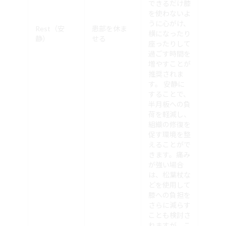
できるだけ膝
を使わないよ
うに心がけ、
Rest（安
患部を休ま
横になったり
静）
せる
座ったりして
過ごす時間を
増やすことが
推奨されま
す。 安静に
することで、
半月板への負
荷を軽減し、
組織の修復を
促す環境を整
えることがで
きます。痛み
が強い場合
は、松葉杖な
どを使用して
膝への負担を
さらに減らす
ことも検討さ
れますが、こ