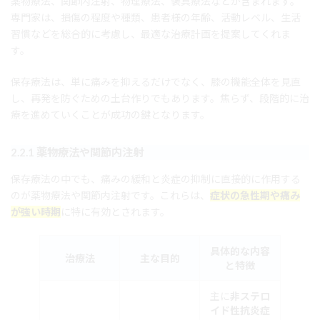
薬物療法、関節内注射、物理療法、装具療法などが含まれます。
専門家は、損傷の程度や種類、患者様の年齢、活動レベル、生活
習慣などを総合的に考慮し、最適な治療計画を提案してくれま
す。
保存療法は、単に痛みを抑えるだけでなく、膝の機能全体を見直
し、再発を防ぐための土台作りでもあります。焦らず、段階的に治
療を進めていくことが成功の鍵となります。
2.2.1 薬物療法や関節内注射
保存療法の中でも、痛みの緩和と炎症の抑制に直接的に作用する
のが薬物療法や関節内注射です。これらは、
症状の急性期や痛み
が強い時期
に特に有効とされます。
具体的な内容
治療法
主な目的
と特徴
主に
非ステロ
イド性抗炎症