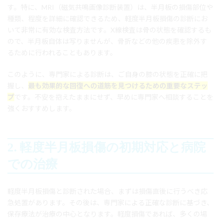
す。特に、MRI（磁気共鳴画像診断装置）は、半月板の損傷部位や
種類、程度を詳細に確認できるため、軽度半月板損傷の診断にお
いて非常に有効な検査方法です。X線検査は骨の状態を確認するも
ので、半月板自体は写りませんが、骨折などの他の疾患を除外す
るために行われることもあります。
このように、専門家による診断は、ご自身の膝の状態を正確に把
握し、
最も効果的な回復への道筋を見つけるための重要なステッ
プ
です。不安を抱えたままにせず、早めに専門家へ相談することを
強くおすすめします。
2. 軽度半月板損傷の初期対応と病院
での治療
軽度半月板損傷と診断された場合、まずは損傷直後に行うべき応
急処置があります。その後は、専門家による正確な診断に基づき、
保存療法が治療の中心となります。軽度損傷であれば、多くの場