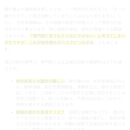
膝の痛みや違和感を感じたとき、「一時的なものだろう」「きっと
疲れだろう」と自己判断してしまうことは少なくありません。し
かし、半月板損傷は、その損傷の程度や状態によって適切な対処
法が大きく異なります。特に軽度の場合、症状が我慢できる範囲
であるため、
「専門家に見てもらうほどではない」と考えてしまい
がちですが、これが症状悪化のリスクにつながる
こともありま
す。
自己判断の限界と、専門家による正確な診断の重要性は以下の通
りです。
他の疾患との鑑別が難しい
：膝の痛みは、半月板損傷以外に
も、靭帯損傷、変形性膝関節症、滑膜炎など、様々な原因で
起こります。ご自身でこれらの症状を正確に区別することは
非常に困難です。誤った判断は、不適切な対処につながり、
回復を遅らせる原因となります。
損傷の進行を見逃すリスク
：軽度な損傷であっても、適切な
ケアを行わずに放置すると、徐々に損傷が進行し、症状が悪
化する可能性があります。初期の段階で正確な診断を受ける
ことで、重症化を防ぐことができます。