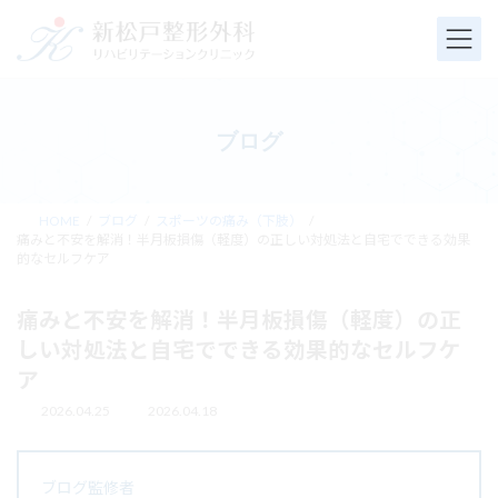
コ
ナ
ン
ビ
テ
ゲ
ン
ー
ツ
シ
へ
ョ
ブログ
ス
ン
キ
に
ッ
移
プ
動
HOME
ブログ
スポーツの痛み（下肢）
痛みと不安を解消！半月板損傷（軽度）の正しい対処法と自宅でできる効果
的なセルフケア
痛みと不安を解消！半月板損傷（軽度）の正
しい対処法と自宅でできる効果的なセルフケ
ア
2026.04.25
2026.04.18
最
終
更
新
ブログ監修者
日