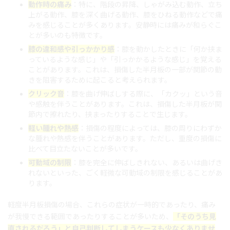
動作時の痛み
：特に、階段の昇降、しゃがみ込む動作、立ち
上がる動作、膝を深く曲げる動作、膝をひねる動作などで痛
みを感じることが多くあります。安静時には痛みが和らぐこ
とが多いのも特徴です。
膝の違和感や引っかかり感
：膝を動かしたときに「何か挟ま
っているような感じ」や「引っかかるような感じ」を覚える
ことがあります。これは、損傷した半月板の一部が関節の動
きを阻害するために起こると考えられます。
クリック音
：膝を曲げ伸ばしする際に、「カクッ」という音
や感触を伴うことがあります。これは、損傷した半月板が関
節内で擦れたり、挟まったりすることで生じます。
軽い腫れや熱感
：損傷の程度によっては、膝の周りにわずか
な腫れや熱感を伴うことがあります。ただし、重度の損傷に
比べて目立たないことが多いです。
可動域の制限
：膝を完全に伸ばしきれない、あるいは曲げき
れないといった、ごく軽微な可動域の制限を感じることがあ
ります。
軽度半月板損傷の場合、これらの症状が一時的であったり、痛み
が我慢できる範囲であったりすることが多いため、
「そのうち見
直されるだろう」と自己判断してしまうケースも少なくありませ