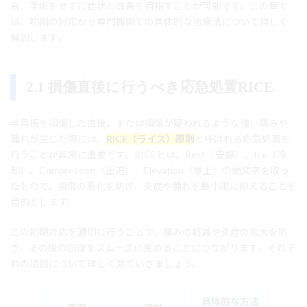
合、手術をせずに症状の改善を目指すことが可能です。この章で
は、初期の対応から専門機関での具体的な治療法について詳しく
解説します。
2.1 損傷直後に行うべき応急処置RICE
半月板を損傷した直後、または損傷が疑われるような強い痛みや
腫れが生じた際には、
RICE（ライス）原則
と呼ばれる応急処置を
行うことが非常に重要です。RICEとは、Rest（安静）、Ice（冷
却）、Compression（圧迫）、Elevation（挙上）の頭文字を取っ
たもので、損傷の悪化を防ぎ、炎症や腫れを最小限に抑えることを
目的とします。
この初期対応を適切に行うことで、痛みの軽減や炎症の拡大を防
ぎ、その後の回復をスムーズに進めることにつながります。それぞ
れの項目について詳しく見ていきましょう。
具体的な方法