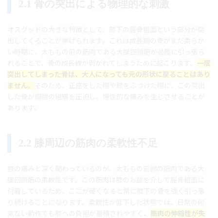
2.1 骨の突出による物理的な刺激
オスグッドの大きな特徴として、膝下の脛骨粗面という部分が突
出してくることが挙げられます。これは成長期の骨がまだ柔らか
い時期に、太ももの前の筋肉である大腿四頭筋が過度に引っ張ら
れることで、骨の成長線が剥がれてしまうために起こります。
一度
突出してしまった骨は、大人になっても元の形状に戻ることはあり
ません。
そのため、正座をした際や膝をぶつけた際に、この突出
した骨が周囲の組織を圧迫し、慢性的な痛みを生じさせることが
あります。
2.2 膝周辺の筋肉の柔軟性不足
膝の痛みと深く関わっているのが、太ももの前側の筋肉である大
腿四頭筋の柔軟性です。この筋肉は膝のお皿を介して脛骨粗面に
付着しているため、ここが硬くなると常に膝下の骨を強く引っ張
り続けることになります。柔軟性が低下した状態では、日常の何
気ない動作でも膝への負担が蓄積されやすく、
筋肉の伸縮性が失