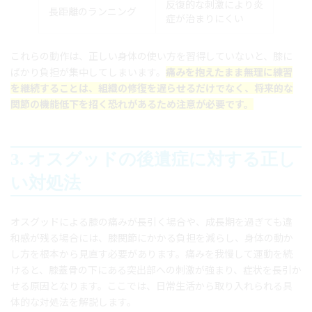
反復的な刺激により炎
長距離のランニング
症が治まりにくい
これらの動作は、正しい身体の使い方を習得していないと、膝に
ばかり負担が集中してしまいます。
痛みを抱えたまま無理に練習
を継続することは、組織の修復を遅らせるだけでなく、将来的な
関節の機能低下を招く恐れがあるため注意が必要です。
3. オスグッドの後遺症に対する正し
い対処法
オスグッドによる膝の痛みが長引く場合や、成長期を過ぎても違
和感が残る場合には、膝関節にかかる負担を減らし、身体の動か
し方を根本から見直す必要があります。痛みを我慢して運動を続
けると、膝蓋骨の下にある突出部への刺激が強まり、症状を長引か
せる原因となります。ここでは、日常生活から取り入れられる具
体的な対処法を解説します。