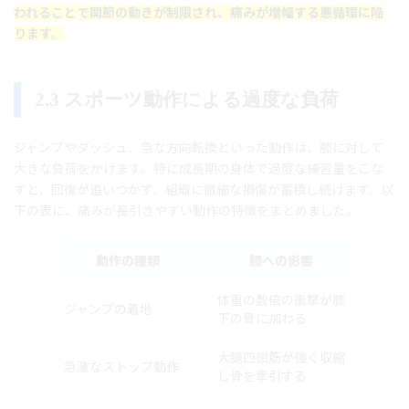
われることで関節の動きが制限され、痛みが増幅する悪循環に陥
ります。
2.3 スポーツ動作による過度な負荷
ジャンプやダッシュ、急な方向転換といった動作は、膝に対して
大きな負荷をかけます。特に成長期の身体で過度な練習量をこな
すと、回復が追いつかず、組織に微細な損傷が蓄積し続けます。以
下の表に、痛みが長引きやすい動作の特徴をまとめました。
動作の種類
膝への影響
体重の数倍の衝撃が膝
ジャンプの着地
下の骨に加わる
大腿四頭筋が強く収縮
急激なストップ動作
し骨を牽引する