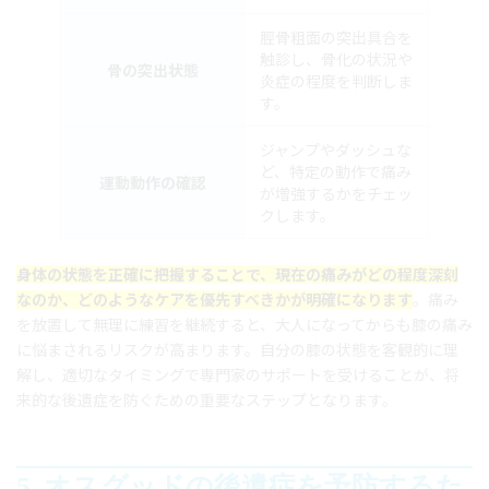
脛骨粗面の突出具合を
触診し、骨化の状況や
骨の突出状態
炎症の程度を判断しま
す。
ジャンプやダッシュな
ど、特定の動作で痛み
運動動作の確認
が増強するかをチェッ
クします。
身体の状態を正確に把握することで、現在の痛みがどの程度深刻
なのか、どのようなケアを優先すべきかが明確になります
。痛み
を放置して無理に練習を継続すると、大人になってからも膝の痛み
に悩まされるリスクが高まります。自分の膝の状態を客観的に理
解し、適切なタイミングで専門家のサポートを受けることが、将
来的な後遺症を防ぐための重要なステップとなります。
5. オスグッドの後遺症を予防するた