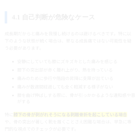
4.1 自己判断が危険なケース
成長期だからと痛みを我慢し続けるのは避けるべきです。特に以
下のような状態が続く場合は、単なる成長痛ではない可能性を疑
う必要があります。
安静にしていても膝にズキズキとした痛みを感じる
膝下の突出部が赤く腫れ上がり、熱を持っている
痛みのために歩行や階段の昇降に支障が出ている
痛みが数週間経過しても全く軽減する様子がない
膝を曲げ伸ばしする際に、骨が引っかかるような違和感や音
がする
特に
膝下の骨が剥がれそうになる剥離骨折を起こしている場合
や、骨の突出が著しく靴を履くことさえ困難な場合は、早急に専
門的な視点でのチェックが必要です。