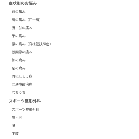
症状別のお悩み
首の痛み
肩の痛み（四十肩）
腕・肘の痛み
手の痛み
腰の痛み（脊柱管狭窄症）
股関節の痛み
膝の痛み
足の痛み
骨粗しょう症
交通事故治療
むちうち
スポーツ整形外科
スポーツ整形外科
肩・肘
腰
下肢