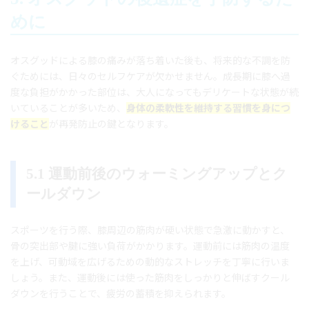
めに
オスグッドによる膝の痛みが落ち着いた後も、将来的な不調を防
ぐためには、日々のセルフケアが欠かせません。成長期に膝へ過
度な負担がかかった部位は、大人になってもデリケートな状態が続
いていることが多いため、
身体の柔軟性を維持する習慣を身につ
けること
が再発防止の鍵となります。
5.1 運動前後のウォーミングアップとク
ールダウン
スポーツを行う際、膝周辺の筋肉が硬い状態で急激に動かすと、
骨の突出部や腱に強い負荷がかかります。運動前には筋肉の温度
を上げ、可動域を広げるための動的なストレッチを丁寧に行いま
しょう。また、運動後には使った筋肉をしっかりと伸ばすクール
ダウンを行うことで、疲労の蓄積を抑えられます。