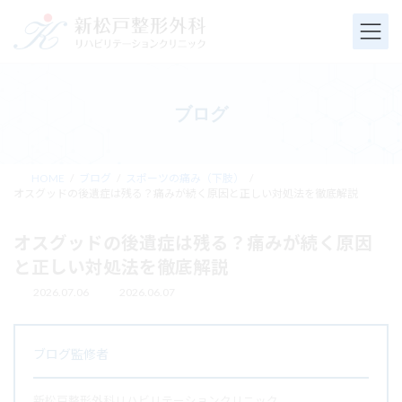
コ
ナ
ン
ビ
テ
ゲ
ン
ー
ツ
シ
へ
ョ
ブログ
ス
ン
キ
に
ッ
移
プ
動
HOME
ブログ
スポーツの痛み（下肢）
オスグッドの後遺症は残る？痛みが続く原因と正しい対処法を徹底解説
オスグッドの後遺症は残る？痛みが続く原因
と正しい対処法を徹底解説
2026.07.06
2026.06.07
最
終
更
新
ブログ監修者
日
時
:
新松戸整形外科リハビリテーションクリニック