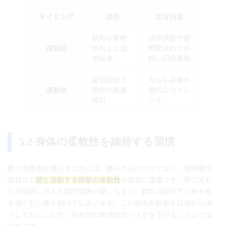
タイミング
目的
主な内容
筋肉の柔軟
屈伸運動や股
運動前
性向上と血
関節まわりの
流促進
軽い回旋運動
疲労回復と
太もも前後の
運動後
筋肉の緊張
静的なストレ
緩和
ッチ
5.2 身体の柔軟性を維持する習慣
膝への負担を減らすためには、膝そのものだけでなく、股関節や
足首など
膝と連動する関節の柔軟性
が非常に重要です。特に太も
もの前側にある大腿四頭筋が硬くなると、膝のお皿の下にある骨
を強く引っ張り続けてしまいます。この筋肉の緊張を日頃からほ
ぐしておくことが、将来的な後遺症のリスクを下げることにつな