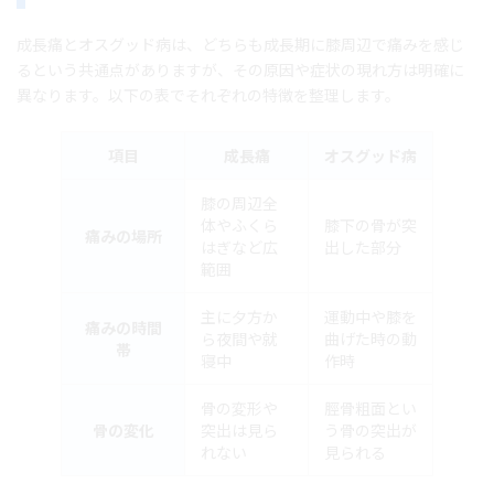
成長痛とオスグッド病は、どちらも成長期に膝周辺で痛みを感じ
るという共通点がありますが、その原因や症状の現れ方は明確に
異なります。以下の表でそれぞれの特徴を整理します。
項目
成長痛
オスグッド病
膝の周辺全
体やふくら
膝下の骨が突
痛みの場所
はぎなど広
出した部分
範囲
主に夕方か
運動中や膝を
痛みの時間
ら夜間や就
曲げた時の動
帯
寝中
作時
骨の変形や
脛骨粗面とい
骨の変化
突出は見ら
う骨の突出が
れない
見られる