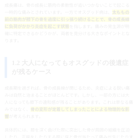
成長痛は、骨の成長に筋肉の柔軟性が追いつかないことで起こる
一時的な痛みとされています。一方でオスグッド病は、
太ももの
前の筋肉が膝下の骨を過度に引っ張り続けることで、骨の成長線
に負荷がかかり炎症を起こす状態
を指します。痛みの発生源が明
確に特定できるかどうかが、両者を見分ける大きなポイントとな
ります。
1.2 大人になってもオスグッドの後遺症
が残るケース
成長期を過ぎれば、骨の成長線が閉じるため、炎症による鋭い痛
みは自然と治まることがほとんどです。しかし、一部の方には大
人になっても膝下の違和感が残ることがあります。これは単なる痛
みではなく、
骨の変形が定着してしまったことによる物理的な影
響
が考えられます。
具体的には、膝を深く曲げた際に突出した骨が周囲の組織を圧迫
したり、正座をしたりする際に床と骨が当たって痛みが生じたりす