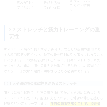
痛みが再発し
痛みが引い
患部を温め
たら冷却に戻
てきたとき
て血行促進
す
3.2 ストレッチと筋力トレーニングの重
要性
オスグッドの痛みが続く大きな要因は、太ももの前側の筋肉であ
る大腿四頭筋が硬くなり、膝下の骨を過剰に引っ張ってしまうこと
にあります。この緊張を緩和するために、日々のストレッチが欠
かせません。また、膝への負担を分散させるためには、膝周りだ
けでなく、股関節や足首の柔軟性も高める必要があります。
3.2.1 大腿四頭筋の柔軟性を高めるストレッチ
仰向けに寝た状態で、片方の膝を曲げてかかとをお尻に近づける
ストレッチが有効です。無理に力を入れず、心地よい伸びを感じる
程度で30秒ほどキープします。
筋肉の緊張を解くことで、膝蓋骨