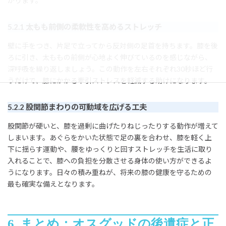
がります。
5.2.1 太もも前側の柔軟性を高めるストレッチ
壁に手をつき、片足で立ってから反対側の足首を持ちます。膝を後
ろに引き、太ももの前側が心地よく伸びているのを感じながら、
深呼吸を繰り返しましょう。この動作を左右それぞれ30秒ほど行
うだけで、膝にかかる牽引ストレスを軽減する助けになります。
5.2.2 股関節まわりの可動域を広げる工夫
股関節が硬いと、膝を過剰に曲げたりねじったりする動作が増えて
しまいます。あぐらをかいた状態で足の裏を合わせ、膝を軽く上
下に揺らす運動や、腰をゆっくりと回すストレッチを生活に取り
入れることで、膝への負担を分散させる身体の使い方ができるよ
うになります。日々の積み重ねが、将来の膝の健康を守るための
最も確実な備えとなります。
6. まとめ：オスグッドの後遺症と正