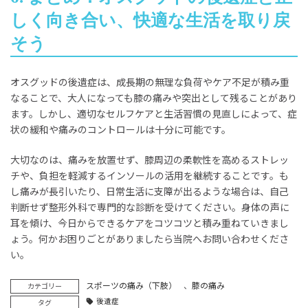
しく向き合い、快適な生活を取り戻
そう
オスグッドの後遺症は、成長期の無理な負荷やケア不足が積み重
なることで、大人になっても膝の痛みや突出として残ることがあり
ます。しかし、適切なセルフケアと生活習慣の見直しによって、症
状の緩和や痛みのコントロールは十分に可能です。
大切なのは、痛みを放置せず、膝周辺の柔軟性を高めるストレッ
チや、負担を軽減するインソールの活用を継続することです。も
し痛みが長引いたり、日常生活に支障が出るような場合は、自己
判断せず整形外科で専門的な診断を受けてください。身体の声に
耳を傾け、今日からできるケアをコツコツと積み重ねていきまし
ょう。何かお困りごとがありましたら当院へお問い合わせくださ
い。
スポーツの痛み（下肢）
、
膝の痛み
カテゴリー
後遺症
タグ