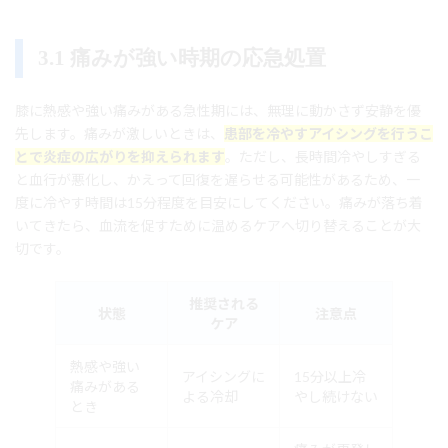
3.1 痛みが強い時期の応急処置
膝に熱感や強い痛みがある急性期には、無理に動かさず安静を優
先します。痛みが激しいときは、
患部を冷やすアイシングを行うこ
とで炎症の広がりを抑えられます
。ただし、長時間冷やしすぎる
と血行が悪化し、かえって回復を遅らせる可能性があるため、一
度に冷やす時間は15分程度を目安にしてください。痛みが落ち着
いてきたら、血流を促すために温めるケアへ切り替えることが大
切です。
推奨される
状態
注意点
ケア
熱感や強い
アイシングに
15分以上冷
痛みがある
よる冷却
やし続けない
とき