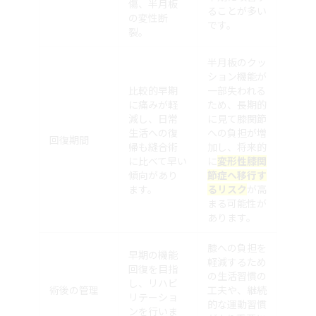
傷、半月板
ることが多い
の変性断
です。
裂。
半月板のクッ
ション機能が
比較的早期
一部失われる
に痛みが軽
ため、長期的
減し、日常
に見て膝関節
生活への復
への負担が増
回復期間
帰も縫合術
加し、将来的
に比べて早い
に
変形性膝関
傾向があり
節症へ移行す
ます。
るリスク
が高
まる可能性が
あります。
膝への負担を
早期の機能
軽減するため
回復を目指
の生活習慣の
し、リハビ
術後の管理
工夫や、継続
リテーショ
的な運動習慣
ンを行いま