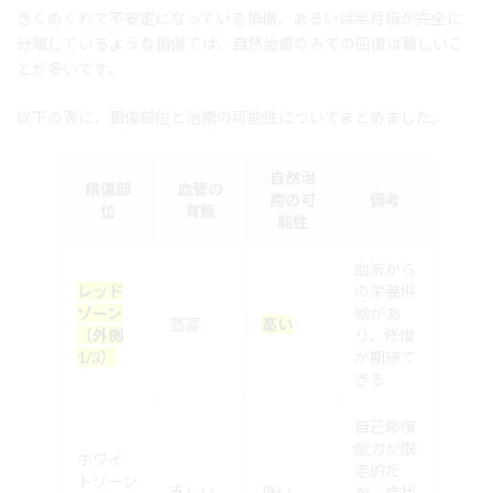
きくめくれて不安定になっている損傷、あるいは半月板が完全に
分離しているような損傷では、自然治癒のみでの回復は難しいこ
とが多いです。
以下の表に、損傷部位と治癒の可能性についてまとめました。
自然治
損傷部
血管の
癒の可
備考
位
有無
能性
血液から
レッド
の栄養供
ゾーン
給があ
豊富
高い
（外側
り、修復
1/3）
が期待で
きる
自己修復
能力が限
ホワイ
定的だ
トゾーン
乏しい
低い
が、症状