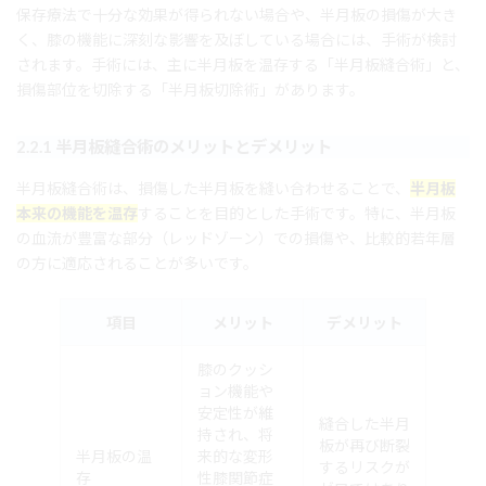
保存療法で十分な効果が得られない場合や、半月板の損傷が大き
く、膝の機能に深刻な影響を及ぼしている場合には、手術が検討
されます。手術には、主に半月板を温存する「半月板縫合術」と、
損傷部位を切除する「半月板切除術」があります。
2.2.1 半月板縫合術のメリットとデメリット
半月板縫合術は、損傷した半月板を縫い合わせることで、
半月板
本来の機能を温存
することを目的とした手術です。特に、半月板
の血流が豊富な部分（レッドゾーン）での損傷や、比較的若年層
の方に適応されることが多いです。
項目
メリット
デメリット
膝のクッシ
ョン機能や
安定性が維
縫合した半月
持され、将
板が再び断裂
半月板の温
来的な変形
するリスクが
存
性膝関節症