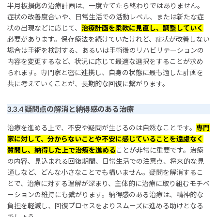
半月板損傷の治療計画は、一度立てたら終わりではありません。
症状の改善度合いや、日常生活での活動レベル、または新たな症
状の出現などに応じて、
治療計画を柔軟に見直し、調整していく
必要があります。保存療法を続けていたけれど、症状が改善しない
場合は手術を検討する、あるいは手術後のリハビリテーションの
内容を変更するなど、状況に応じて最適な選択をすることが求め
られます。専門家と密に連携し、自身の状態に最も適した計画を
共に考えていくことが、長期的な回復に繋がります。
3.3.4 疑問点の解消と納得感のある治療
治療を進める上で、不安や疑問が生じるのは自然なことです。
専門
家に対して、分からないことや不安に感じていることを遠慮なく
質問し、納得した上で治療を進める
ことが非常に重要です。治療
の内容、見込まれる回復期間、日常生活での注意点、将来的な見
通しなど、どんな小さなことでも構いません。疑問を解消するこ
とで、治療に対する理解が深まり、主体的に治療に取り組むモチベ
ーションの維持にも繋がります。納得感のある治療は、精神的な
負担を軽減し、回復プロセスをよりスムーズに進める助けとなる
でしょう。