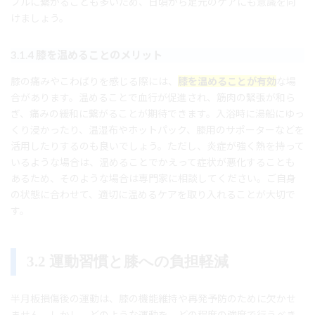
ブルに繋がることも多いため、日頃から足元のケアにも意識を向
けましょう。
3.1.4 膝を温めることのメリット
膝の痛みやこわばりを感じる際には、
膝を温めることが有効
な場
合があります。温めることで血行が促進され、筋肉の緊張が和ら
ぎ、痛みの緩和に繋がることが期待できます。入浴時に湯船にゆっ
くり浸かったり、温湿布やホットパック、膝用のサポーターなどを
活用したりするのも良いでしょう。ただし、炎症が強く熱を持って
いるような場合は、温めることでかえって症状が悪化することも
あるため、そのような場合は専門家に相談してください。ご自身
の状態に合わせて、適切に温めるケアを取り入れることが大切で
す。
3.2 運動習慣と膝への負担軽減
半月板損傷後の運動は、膝の機能維持や再発予防のために欠かせ
ません。しかし、どのような運動を、どの程度の強度で行うべき