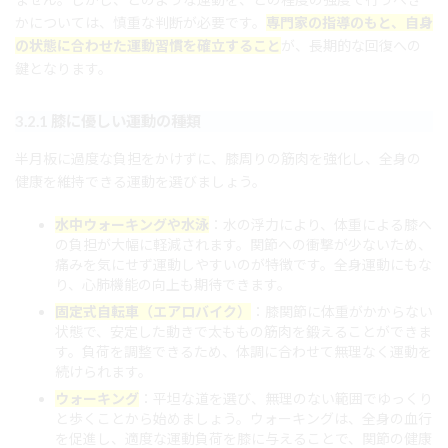
かについては、慎重な判断が必要です。
専門家の指導のもと、自身
の状態に合わせた運動習慣を確立すること
が、長期的な回復への
鍵となります。
3.2.1 膝に優しい運動の種類
半月板に過度な負担をかけずに、膝周りの筋肉を強化し、全身の
健康を維持できる運動を選びましょう。
水中ウォーキングや水泳
：水の浮力により、体重による膝へ
の負担が大幅に軽減されます。関節への衝撃が少ないため、
痛みを気にせず運動しやすいのが特徴です。全身運動にもな
り、心肺機能の向上も期待できます。
固定式自転車（エアロバイク）
：膝関節に体重がかからない
状態で、安定した動きで太ももの筋肉を鍛えることができま
す。負荷を調整できるため、体調に合わせて無理なく運動を
続けられます。
ウォーキング
：平坦な道を選び、無理のない範囲でゆっくり
と歩くことから始めましょう。ウォーキングは、全身の血行
を促進し、適度な運動負荷を膝に与えることで、関節の健康