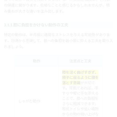
の保護に繋がります。些細なことと感じるかもしれませんが、積
み重ねが大きな違いを生み出します。
3.1.1 膝に負担をかけない動作の工夫
特定の動作は、半月板に過度なストレスを与える可能性がありま
す。日頃から意識して、膝への負担を最小限に抑える工夫を取り入
れましょう。
動作
注意点と工夫
膝を深く曲げすぎず、
椅子に座るように腰を
落とす意識
が大切で
す。可能であれば、手
すりや壁に手を添える
ことで、膝への負担を
しゃがむ動作
さらに軽減できます。
和式トイレや低い場所
からの物の拾い上げな