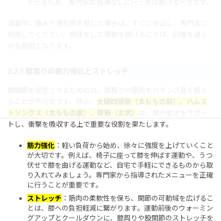
かかるため、専門家の指導なしに行うのは避けるべきです。
運動中に痛みや違和感を感じた場合は、すぐに中止し、専門家に
相談してください。無理をして運動を続けることは、回復を遅ら
せる原因となります。
3.2.3 膝周りの筋力強化とストレッチ
膝関節を安定させるためには、膝周りの筋肉をバランス良く鍛え
ることが不可欠です。特に、
大腿四頭筋（太ももの前）、ハムス
トリングス（太ももの裏）、臀筋（お尻）
は、膝の動きをサポー
トし、衝撃を吸収する上で重要な役割を果たします。
筋力強化
：軽い負荷から始め、徐々に強度を上げていくこと
が大切です。例えば、椅子に座って膝を伸ばす運動や、うつ
伏せで膝を曲げる運動など、自宅で手軽にできるものから取
り入れてみましょう。専門家から指導されたメニューを正確
に行うことが重要です。
ストレッチ
：筋肉の柔軟性を保ち、関節の可動域を広げるこ
とは、膝への負担軽減に繋がります。運動前後のウォーミン
グアップとクールダウンに、膝周りや股関節のストレッチを