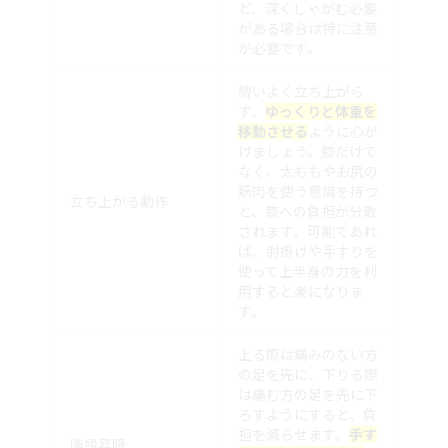
ど、深くしゃがむ必要
がある場合は特に注意
が必要です。
勢いよく立ち上がら
ず、
ゆっくりと体重を
移動させる
ように心が
けましょう。膝だけで
なく、太ももやお尻の
筋肉を使う意識を持つ
立ち上がる動作
と、膝への負担が分散
されます。可能であれ
ば、肘掛けや手すりを
使って上半身の力を利
用すると楽になりま
す。
上る際は痛みのない方
の足を先に、下りる際
は痛む方の足を先に下
ろすようにすると、負
担を減らせます。
手す
階段昇降