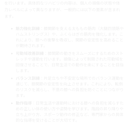
を行います。具体的なリハビリの内容は、個人の損傷の状態や体
力レベルによって異なりますが、一般的には以下の要素が含まれ
ます。
筋力強化訓練
：膝関節を支える太ももの筋肉（大腿四頭筋や
ハムストリングス）や、ふくらはぎの筋肉を強化します。こ
れにより、膝への衝撃を吸収し、関節の安定性を高めること
が期待されます。
可動域改善訓練
：膝関節の動きをスムーズにするためのスト
レッチや運動を行います。損傷によって制限された可動域を
回復させることで、日常生活での動作を楽にすることを目指
します。
バランス訓練
：片足立ちや不安定な場所でのバランス運動を
通じて、膝関節の安定性を向上させます。これにより、転倒
のリスクを減らし、不意の膝への負担を防ぐことにつながり
ます。
動作指導
：日常生活や運動時における膝への負担を減らすた
めの正しい体の使い方や姿勢を学びます。階段の昇り降りや
立ち上がり方、スポーツ動作の修正など、専門家からの具体
的な指導を受けることが大切です。