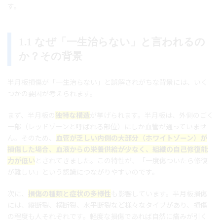
す。
1.1 なぜ「一生治らない」と言われるの
か？その背景
半月板損傷が「一生治らない」と誤解されがちな背景には、いく
つかの要因が考えられます。
まず、半月板の
独特な構造
が挙げられます。半月板は、外側のごく
一部（レッドゾーンと呼ばれる部位）にしか血管が通っていませ
ん。そのため、
血管が乏しい内側の大部分（ホワイトゾーン）が
損傷した場合、血液からの栄養供給が少なく、組織の自己修復能
力が低い
とされてきました。この特性が、「一度傷ついたら修復
が難しい」という認識につながりやすいのです。
次に、
損傷の種類と症状の多様性
も影響しています。半月板損傷
には、縦断裂、横断裂、水平断裂など様々なタイプがあり、損傷
の程度も人それぞれです。軽度な損傷であれば自然に痛みが引く