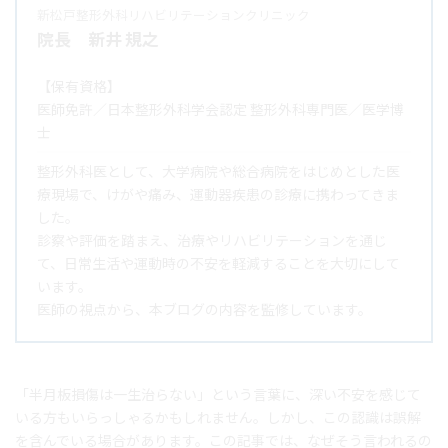
:
新松戸整形外科リハビリテーションクリニック
院長 新井 規之
【保有資格】
医師免許／日本整形外科学会認定 整形外科専門医／医学博
士
整形外科医として、大学病院や総合病院をはじめとした医
療現場で、けがや痛み、運動器疾患の診療に携わってきま
した。
診察や評価を踏まえ、治療やリハビリテーションを通じ
て、日常生活や運動時の不安を軽減することを大切にして
います。
医師の視点から、本ブログの内容を監修しています。
「半月板損傷は一生治らない」という言葉に、深い不安を感じて
いる方もいらっしゃるかもしれません。しかし、この認識は誤解
を含んでいる場合があります。この記事では、なぜそう言われるの