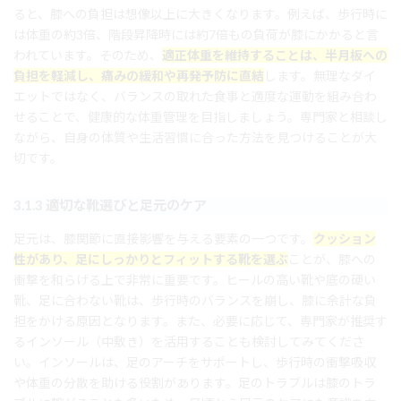
ると、膝への負担は想像以上に大きくなります。例えば、歩行時に
は体重の約3倍、階段昇降時には約7倍もの負荷が膝にかかると言
われています。そのため、
適正体重を維持することは、半月板への
負担を軽減し、痛みの緩和や再発予防に直結
します。無理なダイ
エットではなく、バランスの取れた食事と適度な運動を組み合わ
せることで、健康的な体重管理を目指しましょう。専門家と相談し
ながら、自身の体質や生活習慣に合った方法を見つけることが大
切です。
3.1.3 適切な靴選びと足元のケア
足元は、膝関節に直接影響を与える要素の一つです。
クッション
性があり、足にしっかりとフィットする靴を選ぶ
ことが、膝への
衝撃を和らげる上で非常に重要です。ヒールの高い靴や底の硬い
靴、足に合わない靴は、歩行時のバランスを崩し、膝に余計な負
担をかける原因となります。また、必要に応じて、専門家が推奨す
るインソール（中敷き）を活用することも検討してみてくださ
い。インソールは、足のアーチをサポートし、歩行時の衝撃吸収
や体重の分散を助ける役割があります。足のトラブルは膝のトラ