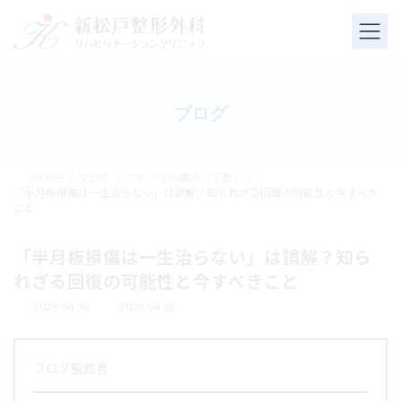
コ
ナ
ン
ビ
テ
ゲ
ン
ー
ツ
シ
へ
ョ
ブログ
ス
ン
キ
に
ッ
移
プ
動
HOME
ブログ
スポーツの痛み（下肢）
「半月板損傷は一生治らない」は誤解？知られざる回復の可能性と今すべき
こと
「半月板損傷は一生治らない」は誤解？知ら
れざる回復の可能性と今すべきこと
2026.04.30
2026.04.18
最
終
更
新
ブログ監修者
日
時