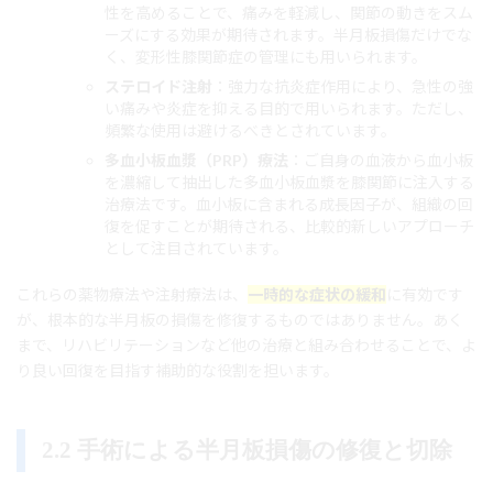
性を高めることで、痛みを軽減し、関節の動きをスム
ーズにする効果が期待されます。半月板損傷だけでな
く、変形性膝関節症の管理にも用いられます。
ステロイド注射
：強力な抗炎症作用により、急性の強
い痛みや炎症を抑える目的で用いられます。ただし、
頻繁な使用は避けるべきとされています。
多血小板血漿（PRP）療法
：ご自身の血液から血小板
を濃縮して抽出した多血小板血漿を膝関節に注入する
治療法です。血小板に含まれる成長因子が、組織の回
復を促すことが期待される、比較的新しいアプローチ
として注目されています。
これらの薬物療法や注射療法は、
一時的な症状の緩和
に有効です
が、根本的な半月板の損傷を修復するものではありません。あく
まで、リハビリテーションなど他の治療と組み合わせることで、よ
り良い回復を目指す補助的な役割を担います。
2.2 手術による半月板損傷の修復と切除