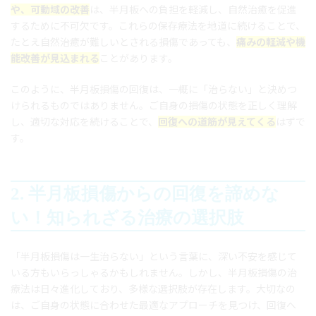
や、可動域の改善
は、半月板への負担を軽減し、自然治癒を促進
するために不可欠です。これらの保存療法を地道に続けることで、
たとえ自然治癒が難しいとされる損傷であっても、
痛みの軽減や機
能改善が見込まれる
ことがあります。
このように、半月板損傷の回復は、一概に「治らない」と決めつ
けられるものではありません。ご自身の損傷の状態を正しく理解
し、適切な対応を続けることで、
回復への道筋が見えてくる
はずで
す。
2. 半月板損傷からの回復を諦めな
い！知られざる治療の選択肢
「半月板損傷は一生治らない」という言葉に、深い不安を感じて
いる方もいらっしゃるかもしれません。しかし、半月板損傷の治
療法は日々進化しており、多様な選択肢が存在します。大切なの
は、ご自身の状態に合わせた最適なアプローチを見つけ、回復へ