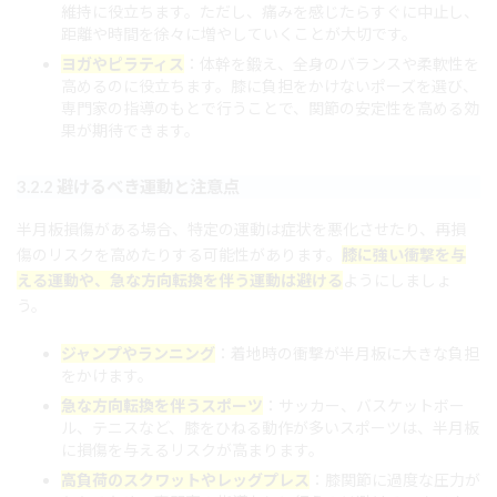
維持に役立ちます。ただし、痛みを感じたらすぐに中止し、
距離や時間を徐々に増やしていくことが大切です。
ヨガやピラティス
：体幹を鍛え、全身のバランスや柔軟性を
高めるのに役立ちます。膝に負担をかけないポーズを選び、
専門家の指導のもとで行うことで、関節の安定性を高める効
果が期待できます。
3.2.2 避けるべき運動と注意点
半月板損傷がある場合、特定の運動は症状を悪化させたり、再損
傷のリスクを高めたりする可能性があります。
膝に強い衝撃を与
える運動や、急な方向転換を伴う運動は避ける
ようにしましょ
う。
ジャンプやランニング
：着地時の衝撃が半月板に大きな負担
をかけます。
急な方向転換を伴うスポーツ
：サッカー、バスケットボー
ル、テニスなど、膝をひねる動作が多いスポーツは、半月板
に損傷を与えるリスクが高まります。
高負荷のスクワットやレッグプレス
：膝関節に過度な圧力が