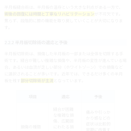
半月板縫合術は、半月板の温存という大きな利点がある一方で、
術後の回復には時間と丁寧なリハビリテーション
が不可欠です。
焦らず、段階的に膝の機能を取り戻していくことが大切になりま
す。
2.2.2 半月板切除術の適応と予後
半月板切除術は、損傷した半月板の一部または全体を切除する手
術です。縫合が難しい複雑な損傷や、半月板の変性が進んでいる場
合、あるいは血流が乏しい部分（ホワイトゾーン）での損傷など
に選択されることが多いです。近年では、できるだけ多くの半月
板を残す
部分切除術が主流
となっています。
項目
適応
予後
縫合が困難
痛みや引っか
な複雑な損
かり感などの
傷、広範囲
症状は比較的
損傷の種類
にわたる損
早期に改善す