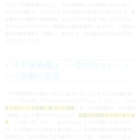
かという背景を明らかにし、半月板損傷からの回復に向けた知ら
れざる可能性と、今すぐできる具体的な対処法をご紹介します。保
存療法から最新の再生医療、そして日々の生活で膝と上手に付き
合うためのヒントまで、多角的な情報を提供しますので、ご自身の
膝の状態を根本から見直し、前向きな一歩を踏み出すための手助
けとなるでしょう。
1. 半月板損傷は「一生治らない」と
いう誤解の真実
「半月板損傷は一度なったら一生治らない」――このような言葉を聞
いて、不安を感じている方は少なくないでしょう。しかし、これは
多くのケースで誤解に基づいた認識
です。半月板損傷は、その種類
や程度、そして適切な対応によって、
回復の可能性が十分にありま
す
。この章では、なぜ「一生治らない」という誤解が広まったの
か、その背景にある真実を解き明かし、半月板損傷の自然治癒の
可能性と、それが期待できる条件について詳しく解説していきま