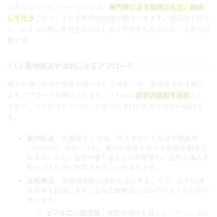
これらのリハビリテーションは、
専門家による指導のもと、継続
して行う
ことで、より効果的な回復が期待できます。自己流で行う
と、かえって膝に負担をかけてしまう可能性もあるため、注意が必
要です。
2.1.2 薬物療法や注射によるアプローチ
痛みが強い場合や炎症が続いている場合には、薬物療法や注射に
よるアプローチが検討されます。これらは
症状の緩和を目的
とし
ており、リハビリテーションと並行して行われることが一般的で
す。
薬物療法
： 内服薬としては、非ステロイド性消炎鎮痛剤
（NSAIDs）が用いられ、痛みや炎症を抑える効果が期待さ
れます。また、湿布や塗り薬などの外用薬も、局所の痛みを
和らげるために使用されることがあります。
注射療法
： 直接膝関節に薬剤を注入することで、より迅速
な効果を目指します。主な注射療法には以下のようなものが
あります。
ヒアルロン酸注射
：関節の滑りを良くし、クッション