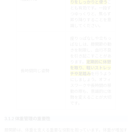
りをしっかりと使う
こ
とも有効です。一段ず
つゆっくりと、焦らず
昇り降りすることを意
識してください。
座りっぱなしや立ちっ
ぱなしは、膝関節の動
きを制限し、血行不良
を引き起こすことがあ
ります。
定期的に休憩
を取り、軽いストレッ
長時間同じ姿勢
チや足踏み
を行うよう
にしましょう。オフィ
スワークや長時間の移
動の際も、意識的に体
勢を変えることが大切
です。
3.1.2 体重管理の重要性
膝関節は、体重を支える重要な役割を担っています。体重が増加す