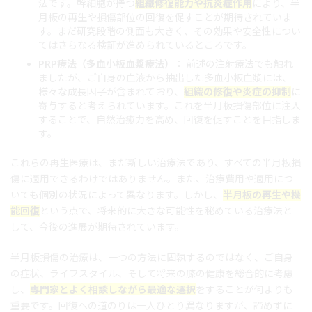
法です。幹細胞が持つ
組織修復能力や抗炎症作用
により、半
月板の再生や損傷部位の回復を促すことが期待されていま
す。まだ研究段階の側面も大きく、その効果や安全性につい
てはさらなる検証が進められているところです。
PRP療法（多血小板血漿療法）
： 前述の注射療法でも触れ
ましたが、ご自身の血液から抽出した多血小板血漿には、
様々な成長因子が含まれており、
組織の修復や炎症の抑制
に
寄与すると考えられています。これを半月板損傷部位に注入
することで、自然治癒力を高め、回復を促すことを目指しま
す。
これらの再生医療は、まだ新しい治療法であり、すべての半月板損
傷に適用できるわけではありません。また、治療費用や適用につ
いても個別の状況によって異なります。しかし、
半月板の再生や機
能回復
という点で、将来的に大きな可能性を秘めている治療法と
して、今後の進展が期待されています。
半月板損傷の治療は、一つの方法に固執するのではなく、ご自身
の症状、ライフスタイル、そして将来の膝の健康を総合的に考慮
し、
専門家とよく相談しながら最適な選択
をすることが何よりも
重要です。回復への道のりは一人ひとり異なりますが、諦めずに