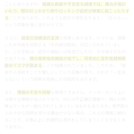
こともありますが、
複雑な断裂や不安定な損傷では、痛みが長引
いたり、膝の引っかかり感やロッキング症状が頻繁に起こったりす
る
ことがあります。このような症状が慢性化すると、「治らない」
という印象を強く抱きがちです。
さらに、
過去の治療法の主流
も背景にあります。かつては、損傷
した半月板を切除する「半月板切除術」が広く行われていまし
た。この手術は、症状の緩和には有効でしたが、半月板そのもの
を失うため、
膝の衝撃吸収機能が低下し、将来的に変形性膝関節
症のリスクが高まる
ことが指摘されていました。このため、「根
本から見直すことが難しい」という印象が残り、それが「一生治
らない」という誤解を助長した可能性もあります。
また、
情報の不足や誤解
も無視できません。インターネット上に
は様々な情報があふれており、中には不正確な情報や、個人の特
殊なケースが一般化されてしまっているものもあります。専門家か
らの十分な説明を受ける機会が少ない場合、これらの情報に触れ
ることで、必要以上に悲観的な見方をしてしまうことも少なくあ
りません。