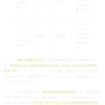
（内側
安定の可
2/3）
能性はあ
る
レッドゾ
レッ
ーンに近
ド・ホ
いほど治
ワイト
中程度
中程度
癒の可能
ゾーン境
性が高ま
界部
る
さらに、
年齢や活動レベル
も自然治癒の可能性に影響を与えま
す。
若年層の方が組織の再生能力が高いため、自然治癒が期待し
やすい
傾向にあります。また、膝に過度な負担をかけない生活を
送る人の方が、損傷部位へのストレスが少なく、治癒を妨げにく
いと言えるでしょう。
そして、最も重要なのは、
適切な保存療法の実施
です。損傷直後の
安静、冷却、圧迫、挙上（RICE処置）といった初期対応はもちろ
んのこと、その後の
リハビリテーションによる膝周囲の筋力強化