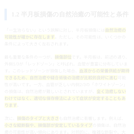
1.2 半月板損傷の自然治癒の可能性と条件
「一生治らない」という誤解に対し、半月板損傷には
自然治癒の
可能性が確かに存在します
。ただし、その可能性は、いくつかの
条件によって大きく左右されます。
最も重要な条件の一つが、
損傷部位
です。半月板は、前述の通り、
外側1/3が「レッドゾーン」と呼ばれ、血管が豊富に分布していま
す。このレッドゾーンが損傷した場合、
血液からの栄養供給が期待
できるため、自然治癒や縫合術後の治癒が比較的良好に進む
可能
性が高いです。一方、血管が乏しい内側2/3の「ホワイトゾーン」
の損傷は、自然治癒が難しいとされていますが、
全く治癒しない
わけではなく、適切な保存療法によって症状が安定することもあ
ります
。
次に、
損傷のタイプと大きさ
も自然治癒に影響します。例えば、
小さな縦断裂や、損傷部が安定しているタイプ
の損傷は、自然治
癒の可能性が高い傾向にあります。対照的に、複雑な断裂や、大