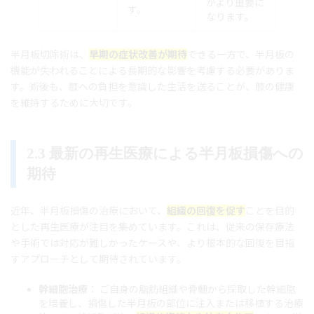
がより重要に
す。
なります。
半月板切除術は、
早期の症状改善が期待
できる一方で、半月板の
機能が失われることによる長期的な影響を考慮する必要がありま
す。術後も、膝への負担を意識した生活を送ることが、膝の健康
を維持するために大切です。
2.3 最新の再生医療による半月板損傷への
期待
近年、半月板損傷の治療において、
組織の回復を促す
ことを目的
とした再生医療が注目を集めています。これは、従来の保存療法
や手術では対応が難しかったケースや、より根本的な回復を目指
すアプローチとして期待されています。
幹細胞治療
： ご自身の脂肪組織や骨髄から採取した幹細胞
を培養し、損傷した半月板の部位に注入または移植する治療