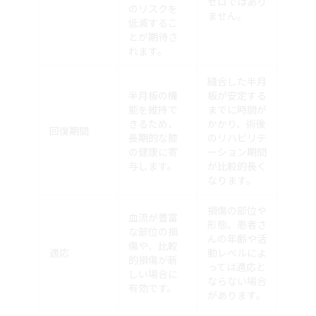
ゼロではあり
のリスクを
ません。
低減するこ
とが期待さ
れます。
縫合した半月
半月板の機
板が安定する
能を維持で
までに時間が
きるため、
かかり、術後
回復期間
長期的な膝
のリハビリテ
の健康に寄
ーション期間
与します。
が比較的長く
なります。
損傷の部位や
血流が豊富
形態、患者さ
な部位の損
んの年齢や活
傷や、比較
適応
動レベルによ
的損傷が新
っては適応と
しい場合に
ならない場合
有効です。
があります。